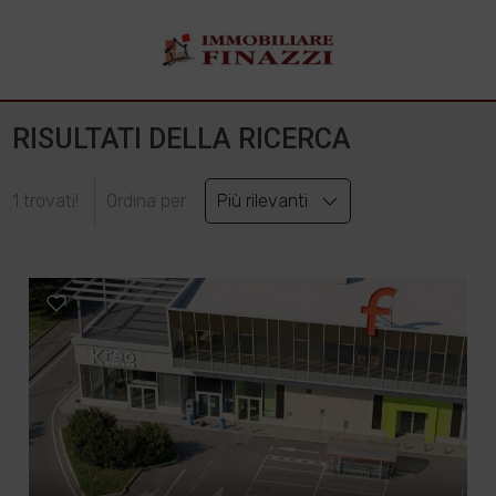
RISULTATI DELLA RICERCA
1 trovati!
Ordina per:
Più rilevanti