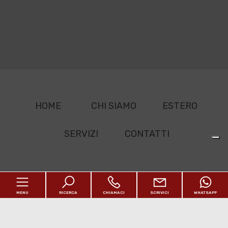
HOME
CHI SIAMO
ESTERO
SERVIZI
CONTATTI
Sitemap
MENU
RICERCA
CHIAMACI
SCRIVICI
WHATSAPP
Privacy Policy
Revoca consensi Privacy