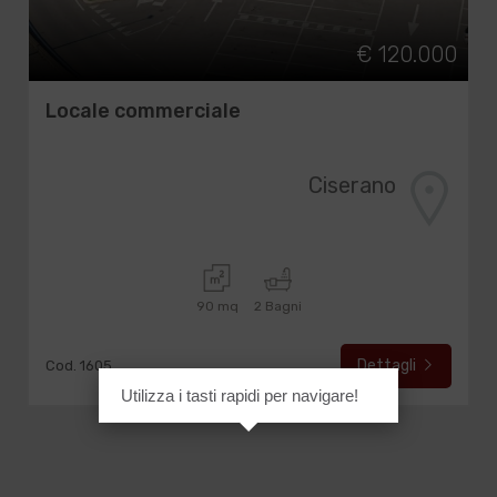
€ 120.000
Locale commerciale
Ciserano
90 mq
2 Bagni
Dettagli
Cod. 1605
Utilizza i tasti rapidi per navigare!