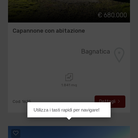
€ 680.000
Capannone con abitazione
Bagnatica
1.841 mq
Dettagli
Cod. 1625
Utilizza i tasti rapidi per navigare!