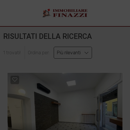
RISULTATI DELLA RICERCA
1 trovati!
Ordina per:
Più rilevanti