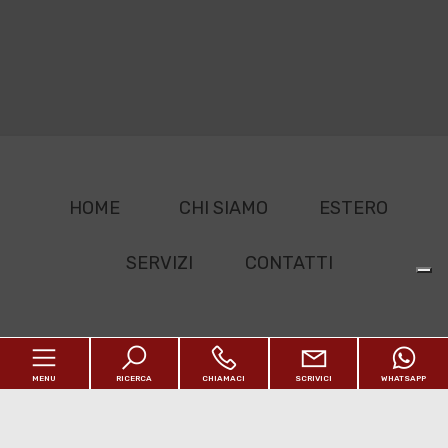
HOME
CHI SIAMO
ESTERO
SERVIZI
CONTATTI
Sitemap
MENU
RICERCA
CHIAMACI
SCRIVICI
WHATSAPP
Privacy Policy
Revoca consensi Privacy