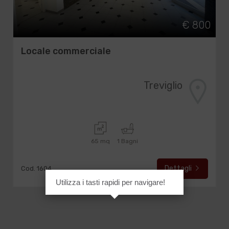
€ 800
Locale commerciale
Treviglio
65 mq
1 Bagni
Dettagli
Cod. 1604
Utilizza i tasti rapidi per navigare!