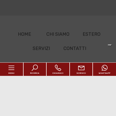
HOME
CHI SIAMO
ESTERO
SERVIZI
CONTATTI
Sitemap
MENU
RICERCA
CHIAMACI
SCRIVICI
WHATSAPP
Privacy Policy
Revoca consensi Privacy
Home