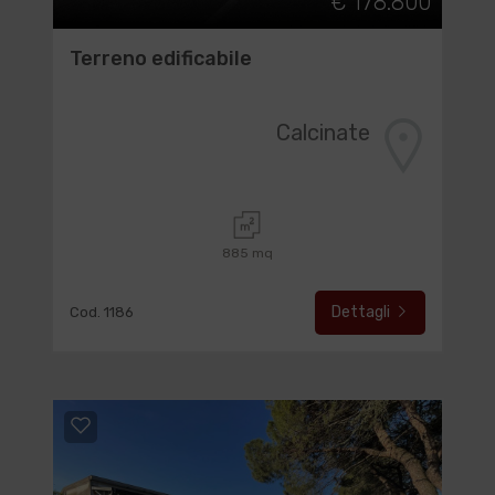
€ 178.800
Terreno edificabile
Calcinate
885 mq
Dettagli
Cod. 1186