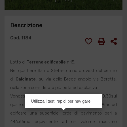
Descrizione
Cod. 1184
Lotto di
Terreno edificabile
n.15.
Nel quartiere Santo Stefano a nord ovest del centro
di
Calcinate
, su via delle Brede angolo via Beretta,
nella zona considerata più bella ed esclusiva.
Vendesi, lotto di
Terreno edificabile
di mq 730,30sul
Utilizza i tasti rapidi per navigare!
quale si puo coprire una superficie pari a 219,09mq ed
edificare una superficie lorda di pavimento pari a
446,66mq equivalente ad un volume massimo