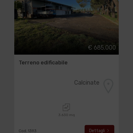
€ 685.000
Terreno edificabile
Calcinate
3.630 mq
Dettagli
Cod. 1393