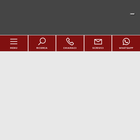
MENU
RICERCA
CHIAMACI
SCRIVICI
WHATSAPP
Home
Chi siamo
Immobili
[+]
Estero