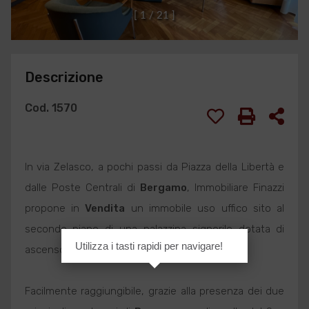
[
1
/
2
1
]
Descrizione
Cod. 1570
In via Zelasco, a pochi passi da Piazza della Libertà e
dalle Poste Centrali di
Bergamo
, Immobiliare Finazzi
propone in
Vendita
un immobile uso uffico sito al
secondo piano di una palazzina signorile dotata di
Utilizza i tasti rapidi per navigare!
ascensore.
Facilmente raggiungibile, grazie alla presenza dei due