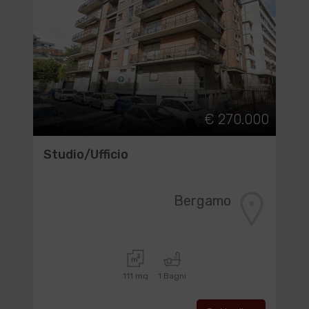
€ 270.000
Studio/Ufficio
Bergamo
111 mq
1 Bagni