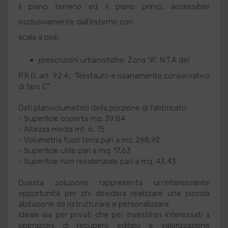
il piano terreno ed il piano primo, accessibile
esclusivamente dall'esterno con
scala a pioli.
prescrizioni urbanistiche: Zona "A", N.T.A del
P.R.G. art. 9.2.4., "Restauro e risanamento conservativo
di tipo C".
Dati planivolumetrici della porzione di fabbricato:
- Superficie coperta mq. 39,84
- Altezza media mt. 6, 75
- Volumetria fuori terra pari a mc. 268,92
- Superficie utile pari a mq. 17,63
- Superficie non residenziale pari a mq. 43,43 .
Questa soluzione rappresenta un'interessante
opportunità per chi desidera realizzare una piccola
abitazione da ristrutturare e personalizzare.
Ideale sia per privati che per investitori interessati a
operazioni di recupero edilizio e valorizzazione