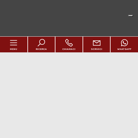
MENU
RICERCA
CHIAMACI
SCRIVICI
WHATSAPP
Home
Chi siamo
Immobili
[+]
Estero