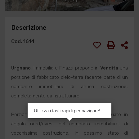
Descrizione
Cod. 1614
Urgnano
, Immobiliare Finazzi propone in
Vendita
una
porzione di fabbricato cielo-terra facente parte di un
comparto immobiliare di antica costruzione,
completamente da ristrutturare.
Utilizza i tasti rapidi per navigare!
Porzione di fabbricato da cielo a terra situato in
angolo nord/ovest del comparto immobiliare, di
vecchissima costruzione, in pessimo stato di