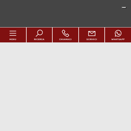
MENU
RICERCA
CHIAMACI
SCRIVICI
WHATSAPP
Home
Chi siamo
Immobili
[+]
Estero