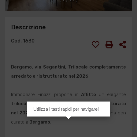
Descrizione
Cod. 1630
Bergamo
, via Segantini, Trilocale completamente
arredato e ristrutturato nel 2026
Immobiliare Finazzi propone in
Affitto
un elegante
trilocale completamente arredato e ristrutturato
Utilizza i tasti rapidi per navigare!
nel 2026
situato al primo piano di una palazzina ben
curata a
Bergamo
.