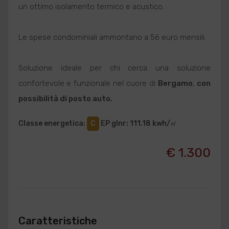
un ottimo isolamento termico e acustico.
Le spese condominiali ammontano a 56 euro mensili.
Soluzione ideale per chi cerca una soluzione
confortevole e funzionale nel cuore di
Bergamo
,
con
possibilità di posto auto.
Classe energetica
:
C
EP glnr
: 111.18 kwh/㎡
€ 1.300
Caratteristiche