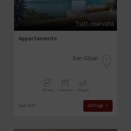
Tratt. riservata
Appartamento
San Giljan
98 mq
1 Camere
1 Bagni
Dettagli
Cod. 1627