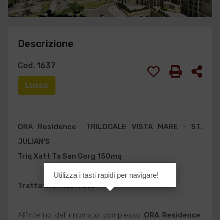
Descrizione
Cod. 1637
Lusso
ORA Residence  TRILOCALE VISTA MARE - ST.
JULIAN'S
Triq Xatt Ta San Gorg 150mq
Utilizza i tasti rapidi per navigare!
Trattativa Riservata
All'interno del rinomato complesso
ORA Residence
,