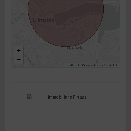
+
−
Leaflet
| OSM contributors ©
CARTO