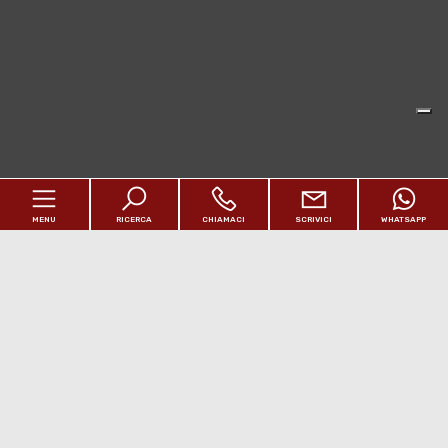
MENU
RICERCA
CHIAMACI
SCRIVICI
WHATSAPP
Home
Chi siamo