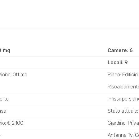
8 mq
Camere: 6
Locali: 9
ione: Ottimo
Piano: Edificio
Riscaldamento
erto
Infissi: persian
asa
Stato attuale: 
o: € 2.100
Giardino: Priv
e
Antenna Tv: C