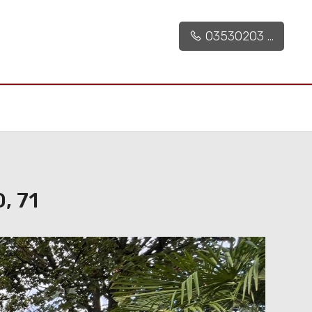
03530203 ...
, 71