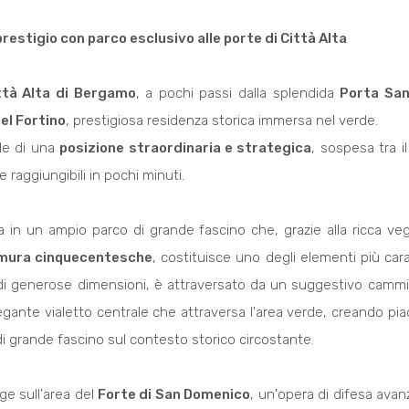
 prestigio con parco esclusivo alle porte di Città Alta
ttà Alta di
Bergamo
, a pochi passi dalla splendida
Porta Sa
del Fortino
, prestigiosa residenza storica immersa nel verde.
de di una
posizione straordinaria e strategica
, sospesa tra i
 raggiungibili in pochi minuti.
ita in un ampio parco di grande fascino che, grazie alla ricca veg
ura cinquecentesche
, costituisce uno degli elementi più cara
di generose dimensioni, è attraversato da un suggestivo cammi
gante vialetto centrale che attraversa l'area verde, creando pia
di grande fascino sul contesto storico circostante.
ge sull'area del
Forte di San Domenico
, un'opera di difesa avan