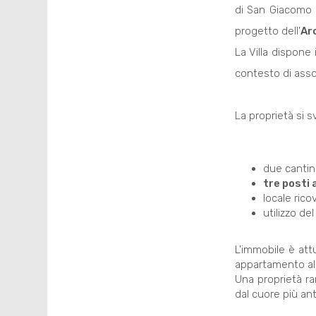
di San Giacomo 
progetto dell'
Arc
La Villa dispone 
contesto di assol
La proprietà si 
due cantin
tre posti 
locale rico
utilizzo de
L'immobile è at
appartamento al
Una proprietà ra
dal cuore più an