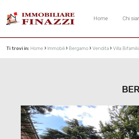
Home
Chi si
›
›
›
›
Ti trovi in:
Home
Immobili
Bergamo
Vendita
Villa Bifamili
BER