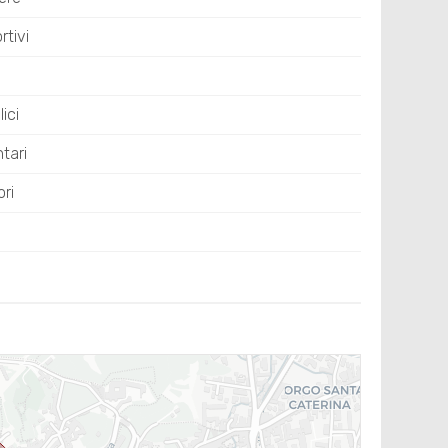
tivi
ici
tari
ri
i