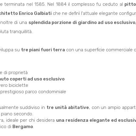
e terminata nel 1585. Nel 1884 il complesso fu ceduto al
pitto
hitetto Enrico Galbiati
che ne definì l'attuale elegante configu
inoltre di una
splendida porzione di giardino ad uso esclusivo
uta tranquillità.
sviluppa su
tre piani fuori terra
con una superficie commerciale c
e di proprietà
auto coperti ad uso esclusivo
vero biciclette
l prestigioso parco condominiale
tualmente suddiviso in
tre unità abitative
, con un ampio appart
 piano secondo.
ra, ideale per chi desidera
una residenza elegante ed esclusiv
tico di
Bergamo
.