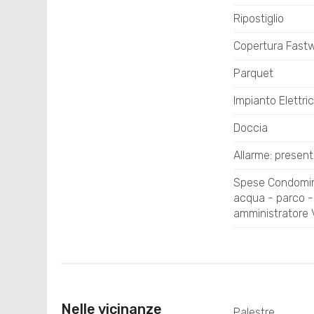
Ripostiglio
Copertura Fast
Parquet
Impianto Elettri
Doccia
Allarme: presen
Spese Condomini
acqua - parco - 
amministratore V
Nelle vicinanze
Palestre