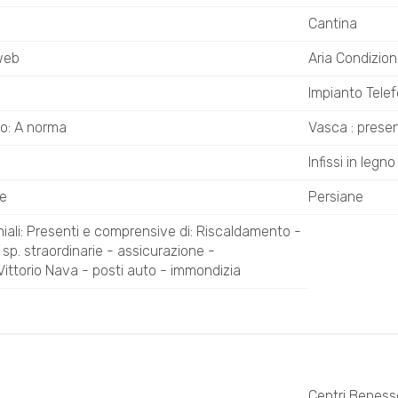
Cantina
web
Aria Condizion
Impianto Tele
co: A norma
Vasca : prese
Infissi in legno
te
Persiane
ali: Presenti e comprensive di: Riscaldamento -
sp. straordinarie - assicurazione -
ittorio Nava - posti auto - immondizia
Centri Beness