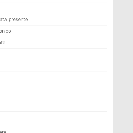
ata: presente
fonico
nte
ere