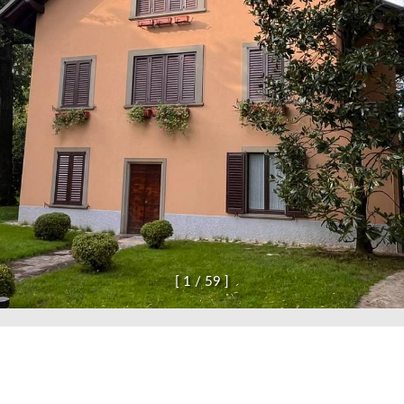
[
1
/
5
9
]