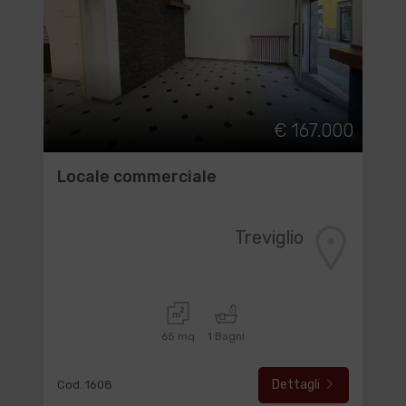
€ 167.000
Locale commerciale
Treviglio
65 mq
1 Bagni
Dettagli
Cod. 1608