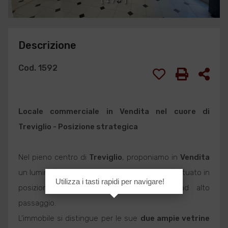
Descrizione
Cod. 1592
Locale commerciale
in
Vendita
nel cuore di
Treviglio
- Posizione strategica
Nel pieno centro di
Treviglio
, proponiamo in
Vendita
un luminoso
Locale commerciale
di 65 mq, situato in
Utilizza i tasti rapidi per navigare!
posizione privilegiata su via pedonale ad alto
passaggio.
L'immobile si distingue per le sue
due ampie vetrine