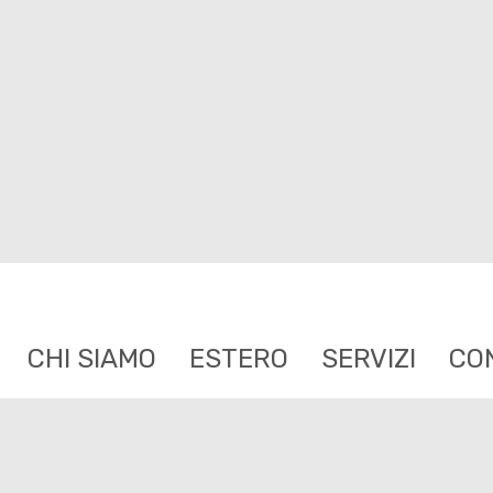
CHI SIAMO
ESTERO
SERVIZI
CO
Sitemap
Privacy Policy
Revoca consensi Privacy