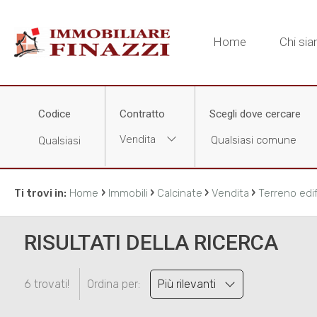
Home
Chi si
Codice
Contratto
Scegli dove cercare
Vendita
›
›
›
›
Ti trovi in:
Home
Immobili
Calcinate
Vendita
Terreno edif
RISULTATI DELLA RICERCA
6 trovati!
Ordina per:
Più rilevanti