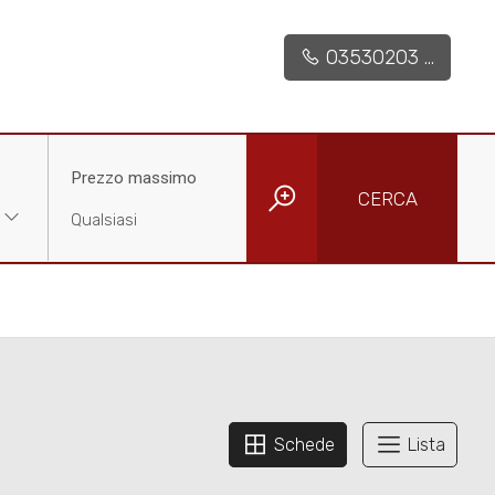
03530203 ...
Prezzo massimo
CERCA
Schede
Lista