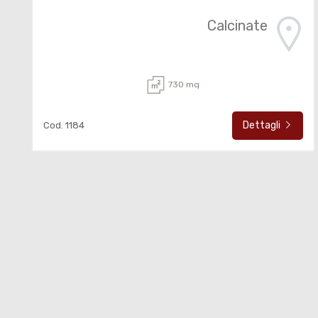
Calcinate
730 mq
Dettagli
Cod. 1184