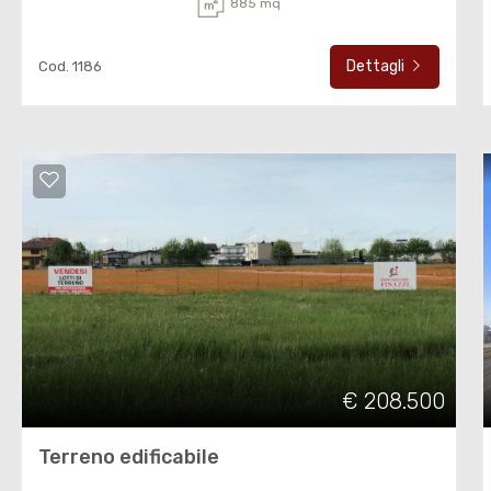
885 mq
Dettagli
Cod. 1186
€ 208.500
Terreno edificabile