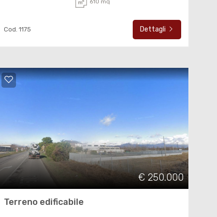
610 mq
Dettagli
Cod. 1175
€ 250.000
Terreno edificabile